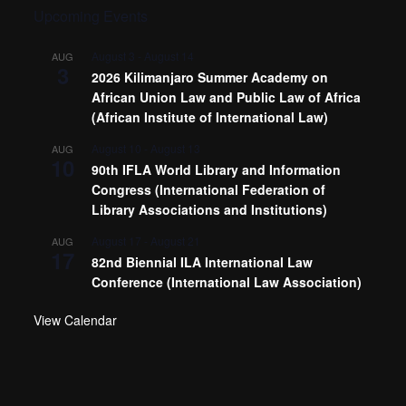
Upcoming Events
August 3
-
August 14
AUG
3
2026 Kilimanjaro Summer Academy on
African Union Law and Public Law of Africa
(African Institute of International Law)
August 10
-
August 13
AUG
10
90th IFLA World Library and Information
Congress (International Federation of
Library Associations and Institutions)
August 17
-
August 21
AUG
17
82nd Biennial ILA International Law
Conference (International Law Association)
View Calendar