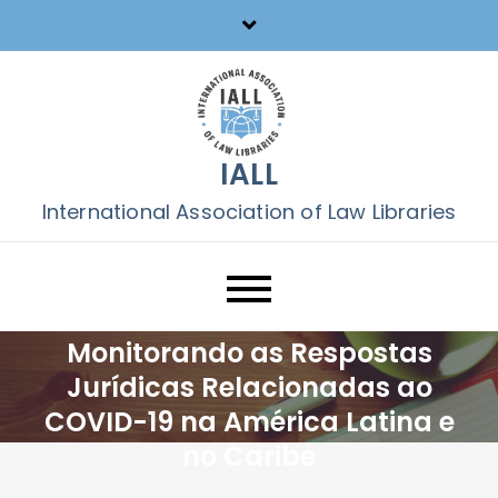
Skip
to
content
IALL
International Association of Law Libraries
Bibliotecários de Direito
Monitorando as Respostas
Jurídicas Relacionadas ao
COVID-19 na América Latina e
no Caribe