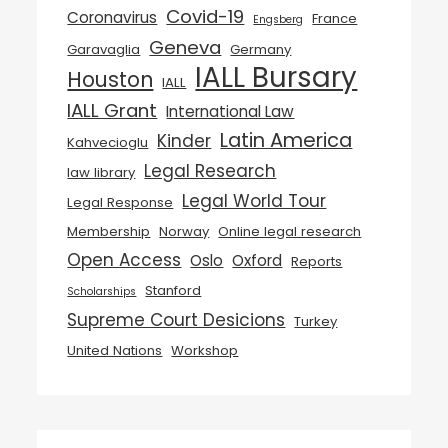
Covid-19
Coronavirus
France
Engsberg
Geneva
Garavaglia
Germany
IALL Bursary
Houston
IALL
IALL Grant
International Law
Latin America
Kinder
Kahvecioglu
Legal Research
law library
Legal World Tour
Legal Response
Membership
Norway
Online legal research
Open Access
Oslo
Oxford
Reports
Stanford
Scholarships
Supreme Court Desicions
Turkey
United Nations
Workshop